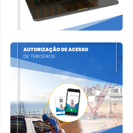
SAIBA MAIS
AUTORIZAÇÃO DE ACESSO
Através do APP sincronizado com a plataforma
de Gestão Documental, otimizamos o processo
de controle de acesso, autorizando os acessos,
de acordo com o cumprimento documental.
SAIBA MAIS