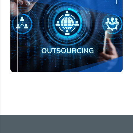
Terceirize seus principais serviços
administrativos e fiscalizadores, e ganhe mais
e
core business
produtividade, foco no
estratégia corporativa de seu negócio.
SAIBA MAIS