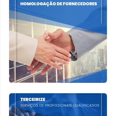
HOMOLOGAÇÃO DE
FORNECEDORES
Oferecemos serviços e tecnologia que
possibilitam automatizar os processos de
avaliação de riscos, criando uma base de dados
de fornecedores homologados e
comprometidos.
SAIBA MAIS
TERCEIRIZE SERVIÇOS