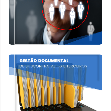
fornecedores, garantindo um eficiente
cumprimento de obrigações contratuais e
legais.
SAIBA MAIS
GESTÃO DOCUMENTAL
Com uma plataforma robusta e inovadora,
operada por profissionais especializados,
garantimos o total controle, armazenamento e
monitoramento documental de seus
fornecedores.